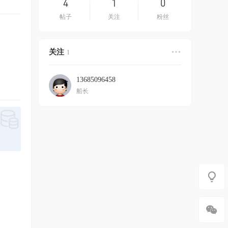
4
1
0
帖子
关注
粉丝
关注
1
13685096458
船长