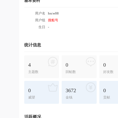
基本资料
用户名
hscw08
用户组
搜船号
生日
-
统计信息
4
0
0
主题数
回帖数
好友数
0
3672
0
威望
金钱
贡献
活跃概况